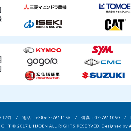
 / 電話：+886-7-7611155 / 傳真：07-7611050 / E-MAI
GHT © 2017 LIHJOEN ALL RIGHTS RESERVED. Designed by