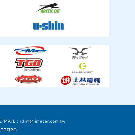
L：rd-m@ljmeter.com.tw
ATTEIPO