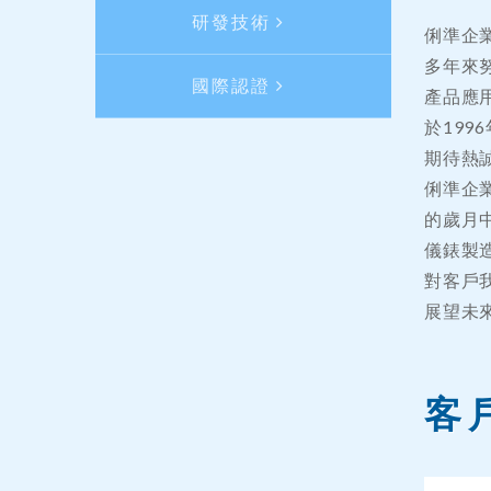
研發技術
俐準企業
多年來
國際認證
產品應
於199
期待熱
俐準企
的歲月
儀錶製造
對客戶
展望未
客